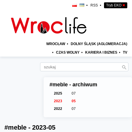
•
RSS
•
Tryb EKO
✖
WROCŁAW
•
DOLNY ŚLĄSK (AGLOMERACJA)
•
CZAS WOLNY
•
KARIERA I BIZNES
•
TV
#meble - archiwum
2025
07
2023
05
2022
07
#meble - 2023-05