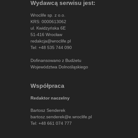
Wydawcą serwisu jest:
Wroclife sp. z o.o.
KRS: 0000613062
ul. Kwidzyńska 6E
51-416 Wrocław
redakcja@wroclife.pl
Tel:
+48 535 744 090
Dofinansowano z Budżetu
Województwa Dolnośląskiego
Współpraca
Redaktor naczelny
Bartosz Senderek
bartosz.senderek@e.wroclife.pl
Tel:
+48 661 074 777