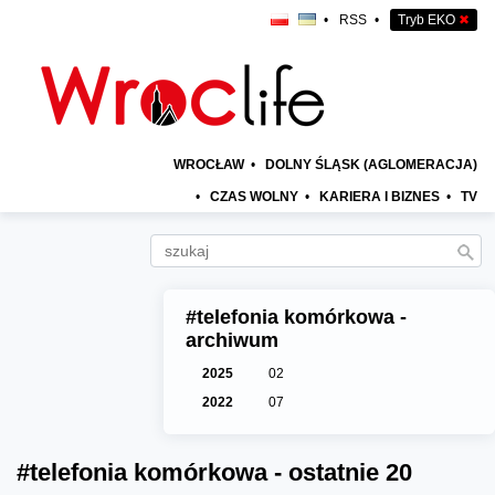
•
RSS
•
Tryb EKO
✖
WROCŁAW
•
DOLNY ŚLĄSK (AGLOMERACJA)
•
CZAS WOLNY
•
KARIERA I BIZNES
•
TV
#telefonia komórkowa -
archiwum
2025
02
2022
07
#telefonia komórkowa - ostatnie 20