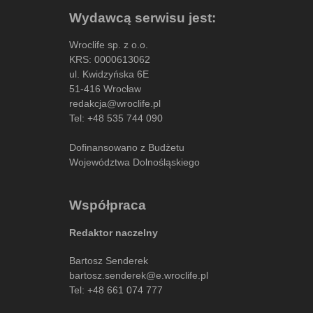
Wydawcą serwisu jest:
Wroclife sp. z o.o.
KRS: 0000613062
ul. Kwidzyńska 6E
51-416 Wrocław
redakcja@wroclife.pl
Tel:
+48 535 744 090
Dofinansowano z Budżetu
Województwa Dolnośląskiego
Współpraca
Redaktor naczelny
Bartosz Senderek
bartosz.senderek@e.wroclife.pl
Tel:
+48 661 074 777