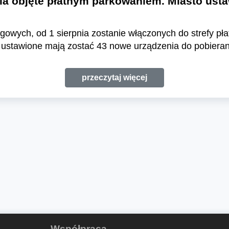
wia objęte płatnym parkowaniem. Miasto ust
gowych, od 1 sierpnia zostanie włączonych do strefy p
 ustawione mają zostać 43 nowe urządzenia do pobieran
przeczytaj więcej
Współpraca