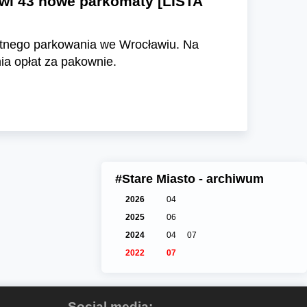
awi 43 nowe parkomaty [LISTA
łatnego parkowania we Wrocławiu. Na
ia opłat za pakownie.
#Stare Miasto - archiwum
2026
04
2025
06
2024
04
07
2022
07
Social media: