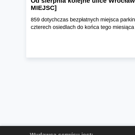
Od sierpnia kolejne ulice Wrocła
MIEJSC]
859 dotychczas bezpłatnych miejsca parkin
czterech osiedlach do końca tego miesiąca
Wydawcą serwisu jest: