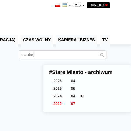
•
RSS
•
Tryb EKO
✖
RACJA)
CZAS WOLNY
KARIERA I BIZNES
TV
#Stare Miasto - archiwum
2026
04
2025
06
2024
04
07
2022
07