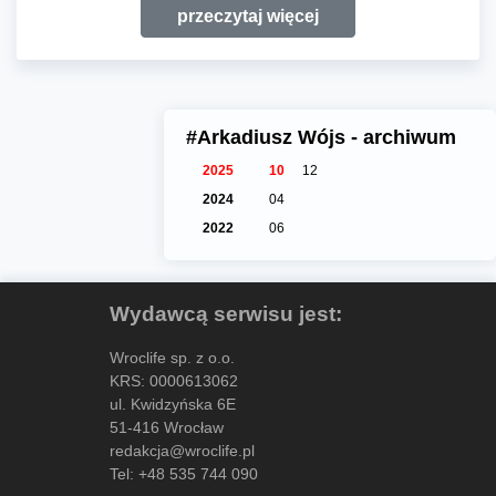
przeczytaj więcej
#Arkadiusz Wójs - archiwum
2025
10
12
2024
04
2022
06
Wydawcą serwisu jest:
Wroclife sp. z o.o.
KRS: 0000613062
ul. Kwidzyńska 6E
51-416 Wrocław
redakcja@wroclife.pl
Tel:
+48 535 744 090