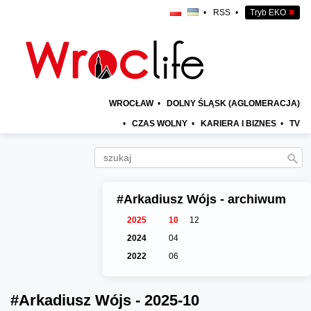
•
RSS
•
Tryb EKO
✖
WROCŁAW
•
DOLNY ŚLĄSK (AGLOMERACJA)
•
CZAS WOLNY
•
KARIERA I BIZNES
•
TV
#Arkadiusz Wójs - archiwum
2025
10
12
2024
04
2022
06
#Arkadiusz Wójs - 2025-10