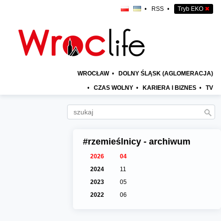
•
RSS
•
Tryb EKO
✖
WROCŁAW
•
DOLNY ŚLĄSK (AGLOMERACJA)
•
CZAS WOLNY
•
KARIERA I BIZNES
•
TV
#rzemieślnicy - archiwum
2026
04
2024
11
2023
05
2022
06