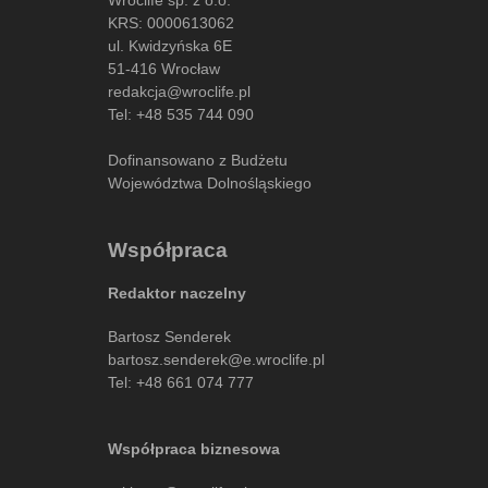
KRS: 0000613062
ul. Kwidzyńska 6E
51-416 Wrocław
redakcja@wroclife.pl
Tel:
+48 535 744 090
Dofinansowano z Budżetu
Województwa Dolnośląskiego
Współpraca
Redaktor naczelny
Bartosz Senderek
bartosz.senderek@e.wroclife.pl
Tel:
+48 661 074 777
Współpraca biznesowa