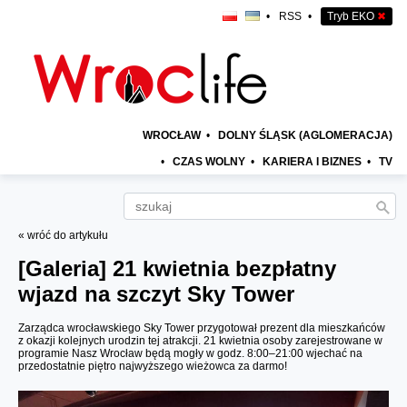
•
RSS
•
Tryb EKO
✖
WROCŁAW
•
DOLNY ŚLĄSK (AGLOMERACJA)
•
CZAS WOLNY
•
KARIERA I BIZNES
•
TV
« wróć do artykułu
[Galeria]
21 kwietnia bezpłatny
wjazd na szczyt Sky Tower
Zarządca wrocławskiego Sky Tower przygotował prezent dla mieszkańców
z okazji kolejnych urodzin tej atrakcji. 21 kwietnia osoby zarejestrowane w
programie Nasz Wrocław będą mogły w godz. 8:00–21:00 wjechać na
przedostatnie piętro najwyższego wieżowca za darmo!