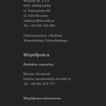
Wroclife sp. z o.o.
KRS: 0000613062
ul. Kwidzyńska 6E
51-416 Wrocław
redakcja@wroclife.pl
Tel:
+48 535 744 090
Dofinansowano z Budżetu
Województwa Dolnośląskiego
Współpraca
Redaktor naczelny
Bartosz Senderek
bartosz.senderek@e.wroclife.pl
Tel:
+48 661 074 777
Współpraca biznesowa