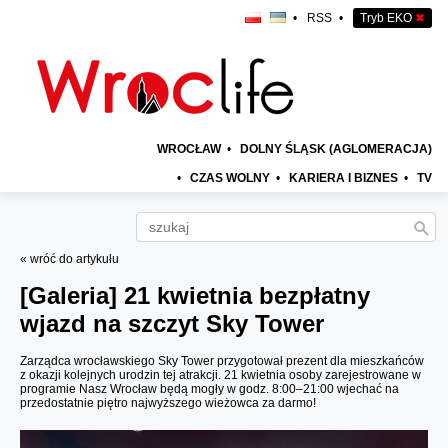
•
RSS
•
Tryb EKO
✖
WROCŁAW
•
DOLNY ŚLĄSK (AGLOMERACJA)
•
CZAS WOLNY
•
KARIERA I BIZNES
•
TV
« wróć do artykułu
[Galeria]
21 kwietnia bezpłatny
wjazd na szczyt Sky Tower
Zarządca wrocławskiego Sky Tower przygotował prezent dla mieszkańców
z okazji kolejnych urodzin tej atrakcji. 21 kwietnia osoby zarejestrowane w
programie Nasz Wrocław będą mogły w godz. 8:00–21:00 wjechać na
przedostatnie piętro najwyższego wieżowca za darmo!