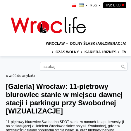
•
RSS
•
Tryb EKO
✖
WROCŁAW
•
DOLNY ŚLĄSK (AGLOMERACJA)
•
CZAS WOLNY
•
KARIERA I BIZNES
•
TV
« wróć do artykułu
[Galeria]
Wrocław: 11-piętrowy
biurowiec stanie w miejscu dawnej
stacji i parkingu przy Swobodnej
[WIZUALIZACJE]
11-piętrowy biurowiec Swobodna SPOT stanie w ramach I etapu inwestycji
na sąsiadującej z Hotelem Wrocław działce przy ul. Swobodnej, gdzie w
przeszłości działały popularna stacja paliw BP oraz piętrowy parking.