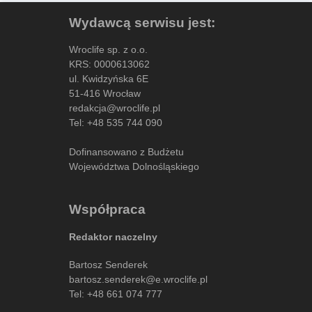
Wydawcą serwisu jest:
Wroclife sp. z o.o.
KRS: 0000613062
ul. Kwidzyńska 6E
51-416 Wrocław
redakcja@wroclife.pl
Tel:
+48 535 744 090
Dofinansowano z Budżetu
Województwa Dolnośląskiego
Współpraca
Redaktor naczelny
Bartosz Senderek
bartosz.senderek@e.wroclife.pl
Tel:
+48 661 074 777