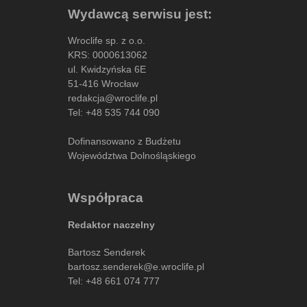
Wydawcą serwisu jest:
Wroclife sp. z o.o.
KRS: 0000613062
ul. Kwidzyńska 6E
51-416 Wrocław
redakcja@wroclife.pl
Tel:
+48 535 744 090
Dofinansowano z Budżetu
Województwa Dolnośląskiego
Współpraca
Redaktor naczelny
Bartosz Senderek
bartosz.senderek@e.wroclife.pl
Tel:
+48 661 074 777