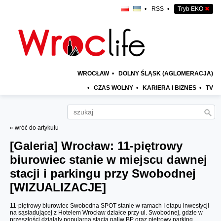
•
RSS
•
Tryb EKO
✖
WROCŁAW
•
DOLNY ŚLĄSK (AGLOMERACJA)
•
CZAS WOLNY
•
KARIERA I BIZNES
•
TV
« wróć do artykułu
[Galeria]
Wrocław: 11-piętrowy
biurowiec stanie w miejscu dawnej
stacji i parkingu przy Swobodnej
[WIZUALIZACJE]
11-piętrowy biurowiec Swobodna SPOT stanie w ramach I etapu inwestycji
na sąsiadującej z Hotelem Wrocław działce przy ul. Swobodnej, gdzie w
przeszłości działały popularna stacja paliw BP oraz piętrowy parking.