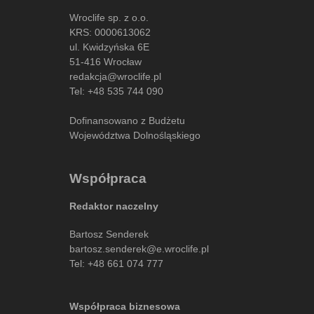
Wroclife sp. z o.o.
KRS: 0000613062
ul. Kwidzyńska 6E
51-416 Wrocław
redakcja@wroclife.pl
Tel:
+48 535 744 090
Dofinansowano z Budżetu
Województwa Dolnośląskiego
Współpraca
Redaktor naczelny
Bartosz Senderek
bartosz.senderek@e.wroclife.pl
Tel:
+48 661 074 777
Współpraca biznesowa