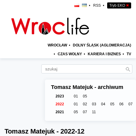
•
RSS
•
Tryb EKO
✖
WROCŁAW
•
DOLNY ŚLĄSK (AGLOMERACJA)
•
CZAS WOLNY
•
KARIERA I BIZNES
•
TV
Tomasz Matejuk - archiwum
2023
01
05
2022
01
02
03
04
05
06
07
2021
05
07
11
Tomasz Matejuk - 2022-12