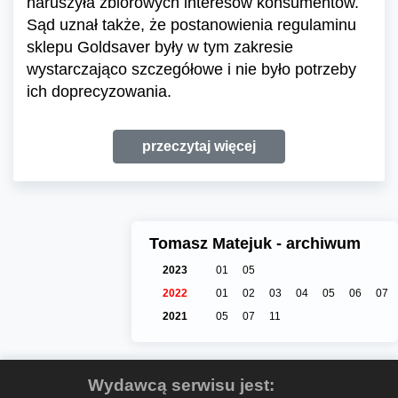
naruszyła zbiorowych interesów konsumentów.
Sąd uznał także, że postanowienia regulaminu
sklepu Goldsaver były w tym zakresie
wystarczająco szczegółowe i nie było potrzeby
ich doprecyzowania.
przeczytaj więcej
Tomasz Matejuk - archiwum
2023
01
05
2022
01
02
03
04
05
06
07
2021
05
07
11
Wydawcą serwisu jest: