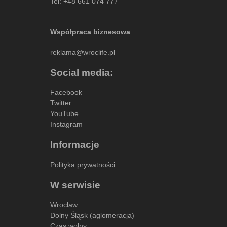
Tel:
+48 661 074 777
Współpraca biznesowa
reklama@wroclife.pl
Social media:
Facebook
Twitter
YouTube
Instagram
Informacje
Polityka prywatności
W serwisie
Wrocław
Dolny Śląsk (aglomeracja)
Czas wolny