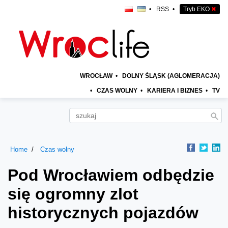
•
RSS
•
Tryb EKO
✖
WROCŁAW
•
DOLNY ŚLĄSK (AGLOMERACJA)
•
CZAS WOLNY
•
KARIERA I BIZNES
•
TV
Home
Czas wolny
Pod Wrocławiem odbędzie
się ogromny zlot
historycznych pojazdów