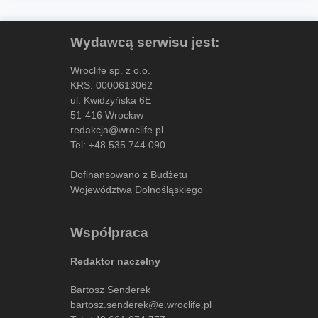
Wydawcą serwisu jest:
Wroclife sp. z o.o.
KRS: 0000613062
ul. Kwidzyńska 6E
51-416 Wrocław
redakcja@wroclife.pl
Tel:
+48 535 744 090
Dofinansowano z Budżetu
Województwa Dolnośląskiego
Współpraca
Redaktor naczelny
Bartosz Senderek
bartosz.senderek@e.wroclife.pl