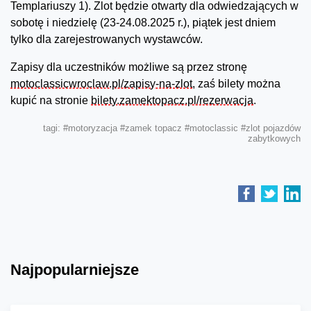
Templariuszy 1). Zlot będzie otwarty dla odwiedzających w
sobotę i niedzielę (23-24.08.2025 r.), piątek jest dniem
tylko dla zarejestrowanych wystawców.
Zapisy dla uczestników możliwe są przez stronę
motoclassicwroclaw.pl/zapisy-na-zlot
, zaś bilety można
kupić na stronie
bilety.zamektopacz.pl/rezerwacja
.
tagi:
#motoryzacja
#zamek topacz
#motoclassic
#zlot pojazdów
zabytkowych
Najpopularniejsze