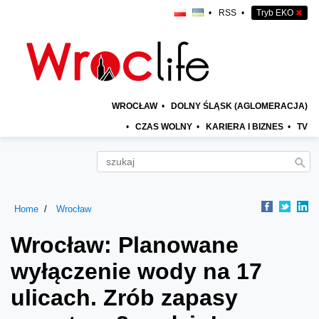
•
RSS
•
Tryb EKO
✖
WROCŁAW
•
DOLNY ŚLĄSK (AGLOMERACJA)
•
CZAS WOLNY
•
KARIERA I BIZNES
•
TV
Home
Wrocław
Wrocław: Planowane
wyłączenie wody na 17
ulicach. Zrób zapasy