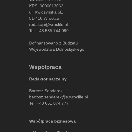
KRS: 0000613062
ul. Kwidzyńska 6E
51-416 Wrocław
redakcja@wroclife.pl
Tel:
+48 535 744 090
Dofinansowano z Budżetu
Województwa Dolnośląskiego
Współpraca
Redaktor naczelny
Bartosz Senderek
bartosz.senderek@e.wroclife.pl
Tel:
+48 661 074 777
Współpraca biznesowa