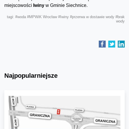
miejscowości
Iwiny
w Gminie Siechnice.
tagi:
#woda
#MPWiK Wrocław
#Iwiny
#przerwa w dostawie wody
#brak
wody
Najpopularniejsze