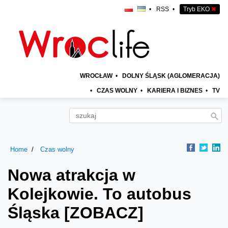
•
RSS
•
Tryb EKO
✖
WROCŁAW
•
DOLNY ŚLĄSK (AGLOMERACJA)
•
CZAS WOLNY
•
KARIERA I BIZNES
•
TV
Home
Czas wolny
Nowa atrakcja w
Kolejkowie. To autobus
Śląska [ZOBACZ]