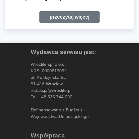
przeczytaj więcej
Wydawcą serwisu jest:
Wroclife sp. z o.o.
KRS: 0000613062
ul. Kwidzyńska 6E
51-416 Wrocław
redakcja@wroclife.pl
Tel:
+48 535 744 090
Dofinansowano z Budżetu
Województwa Dolnośląskiego
Współpraca