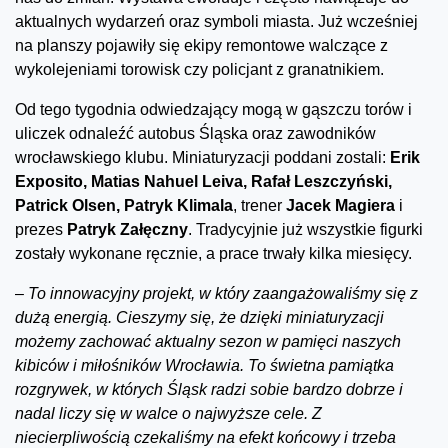
aktualnych wydarzeń oraz symboli miasta. Już wcześniej
na planszy pojawiły się ekipy remontowe walczące z
wykolejeniami torowisk czy policjant z granatnikiem.
Od tego tygodnia odwiedzający mogą w gąszczu torów i
uliczek odnaleźć autobus Śląska oraz zawodników
wrocławskiego klubu. Miniaturyzacji poddani zostali:
Erik
Exposito, Matias Nahuel Leiva, Rafał Leszczyński,
Patrick Olsen, Patryk Klimala
, trener
Jacek Magiera
i
prezes
Patryk Załęczny
. Tradycyjnie już wszystkie figurki
zostały wykonane ręcznie, a prace trwały kilka miesięcy.
–
To innowacyjny projekt, w który zaangażowaliśmy się z
dużą energią. Cieszymy się, że dzięki miniaturyzacji
możemy zachować aktualny sezon w pamięci naszych
kibiców i miłośników Wrocławia. To świetna pamiątka
rozgrywek, w których Śląsk radzi sobie bardzo dobrze i
nadal liczy się w walce o najwyższe cele. Z
niecierpliwością czekaliśmy na efekt końcowy i trzeba