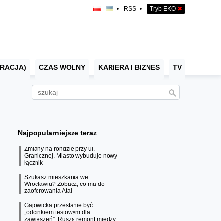
•
RSS
•
Tryb EKO
✖
RACJA)
CZAS WOLNY
KARIERA I BIZNES
TV
Najpopularniejsze teraz
Zmiany na rondzie przy ul.
Granicznej. Miasto wybuduje nowy
łącznik
Szukasz mieszkania we
Wrocławiu? Zobacz, co ma do
zaoferowania Atal
Gajowicka przestanie być
„odcinkiem testowym dla
zawieszeń”. Rusza remont między