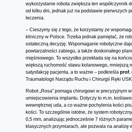
wykorzystanie robota zwiększa ten współczynnik d
od kilku dni, jednak już na podstawie pierwszych
leczenia.
– Cieszymy się z tego, że korzystamy ze wspomaga
kliniczny w Polsce. Trzeba jednak pamiętać, że ro
ostateczną decyzję. Wspomaganie robotyczne daje
powtarzalności zabiegu, a także doskonałego plan
mięśniowego. To wszystko przekłada się na końcow
większą ruchomość stawu kolanowego, mniejszą m
satysfakcję pacjenta, a to ważne – podkreśla
prof.
Traumatologii Narządu Ruchu i Chirurgii Ręki US
Robot „Rosa” pomaga chirurgowi w precyzyjnym wy
umiejscowienia implantu. Dotyczy to m.in. koślawośc
wewnętrznej uda, a co ważne pochylenia kości pisz
kości. To szczególnie istotne, że system robotyczn
0,5 mm, analizując jednocześnie 7 różnych parame
klasycznych przymiarach, ale pozwala na analizę w