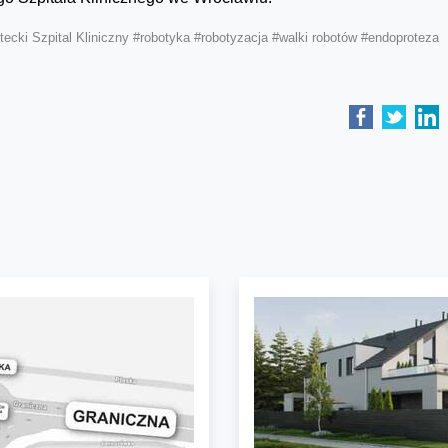
ecki Szpital Kliniczny
#robotyka
#robotyzacja
#walki robotów
#endoproteza