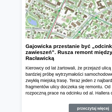
Gajowicka przestanie być „odcin
zawieszeń”. Rusza remont między 
Racławicką
Kierowcy od lat żartowali, że przejazd uli
bardziej próbę wytrzymałości samochodow
zwykłą miejską trasę. Teraz jeden z najba
fragmentów ulicy doczeka się remontu. Od 
rozpoczną prace na odcinku od al. Hallera d
przeczytaj więcej