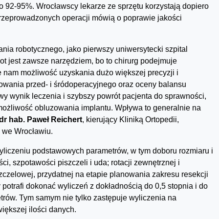
o 92-95%. Wrocławscy lekarze ze sprzętu korzystają dopiero
 przeprowadzonych operacji mówią o poprawie jakości
nia robotycznego, jako pierwszy uniwersytecki szpital
bot jest zawsze narzędziem, bo to chirurg podejmuje
 nam możliwość uzyskania dużo większej precyzji i
owania przed- i śródoperacyjnego oraz oceny balansu
y wynik leczenia i szybszy powrót pacjenta do sprawności,
ożliwość obluzowania implantu. Wpływa to generalnie na
 dr hab. Paweł Reichert
, kierujący Kliniką Ortopedii,
K we Wrocławiu.
liczeniu podstawowych parametrów, w tym doboru rozmiaru i
i, szpotawości piszczeli i uda; rotacji zewnętrznej i
czelowej, przydatnej na etapie planowania zakresu resekcji
y potrafi dokonać wyliczeń z dokładnością do 0,5 stopnia i do
trów. Tym samym nie tylko zastępuje wyliczenia na
iększej ilości danych.