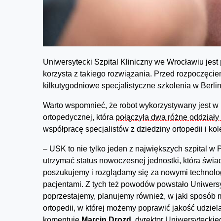
Uniwersytecki Szpital Kliniczny we Wrocławiu jest
korzysta z takiego rozwiązania. Przed rozpoczęciem
kilkutygodniowe specjalistyczne szkolenia w Berlin
Warto wspomnieć, że robot wykorzystywany jest w 
ortopedycznej, która
połączyła dwa różne oddziały
współpracę specjalistów z dziedziny ortopedii i kol
– USK to nie tylko jeden z największych szpital 
utrzymać status nowoczesnej jednostki, która świa
poszukujemy i rozglądamy się za nowymi technolo
pacjentami. Z tych też powodów powstało Uniwersy
poprzestajemy, planujemy również, w jaki sposób
ortopedii, w której możemy poprawić jakość udzi
komentuje
Marcin Drozd
, dyrektor Uniwersytecki