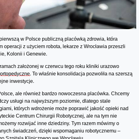
 pierwszą w Polsce publiczną placówką zdrowia, która
 operacji z użyciem robota, lekarze z Wrocławia przeszli
ie, Kolonii i Genewie.
ramach założonej w czerwcu tego roku kliniki urazowo
 ortopedyczne
. To właśnie konsolidacja pozwoliła na szerszą
ejne inwestycje.
w Polsce, ale również bardzo nowoczesna placówka. Chcemy
dczy usługi na najwyższym poziomie, dlatego stale
giami, których wdrożenie może poprawić jakość opieki nad
teckie Centrum Chirurgii Robotycznej, ale na tym nie
 możemy rozwijać inne dziedziny. Tym razem mówimy o
elanych świadczeń, dzięki wspomaganiu robotycznemu –
ego Szpitala Klinicznego we Wrocławiu.