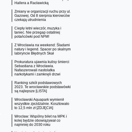
Hallera a Racławicką
Zmiany w organizacji ruchu przy ul.
Gazowej. Od 8 sierpnia kierowców
czekają utrudnienia
Ciepły letni wieczór, muzyka i
taniec. Nie przegap ostatniej
potańcówki pod NFM!
Z Wrocławia na weekend: Śladami
natury i legend. Spacer po skalnym
labiryncie Błędnych Skał
Prokuratura ujawnia kulisy śmierci
Sebastiana z Wrocławia.
Nafaszerowali nastolatka
narkotykami i zamknęli drzwi
Ranking szkół podstawowych
2023. Te wrocławskie podstawówki
są najlepsze [LISTA]
Wrocławski Aquapark wymienił
wszystkie zjeżdżalnie. Kosztowało
to 12,5 mln zł [ZDJĘCIA]
Wrocław: Wspólny bilet na MPK i
kolej będzie obowiązywał co
najmniej do 2030 roku