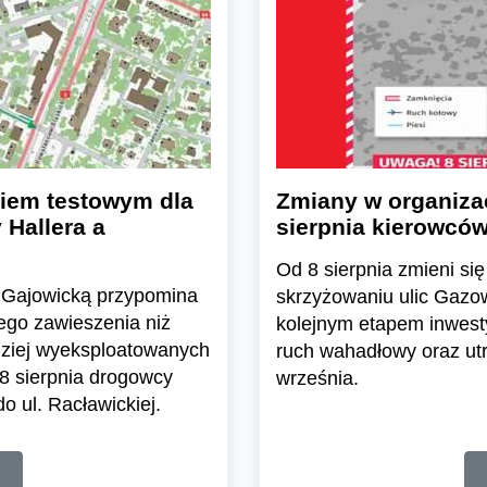
kiem testowym dla
Zmiany w organizac
Hallera a
sierpnia kierowców
Od 8 sierpnia zmieni s
cą Gajowicką przypomina
skrzyżowaniu ulic Gazow
ego zawieszenia niż
kolejnym etapem inwest
rdziej wyeksploatowanych
ruch wahadłowy oraz utr
8 sierpnia drogowcy
września.
o ul. Racławickiej.