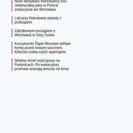
Nowi skrzydlaci mieszkańcy zoo.
Jedyną taką parę w Polsce
zobaczycie we Wrocławiu
Lidl przy Rdestowej otwarty z
poślizgiem
Zabytkowym pociągiem z
Wrocławia w Góry Sowie
Koszykarski Śląsk Wrocław szlifuje
formę przed nowym sezonem.
Kibiców czeka sześć sparingów
Siódmy dzień wyścigowy na
Partynicach. Po wakacyjnej
przerwie wracają emocje na torze