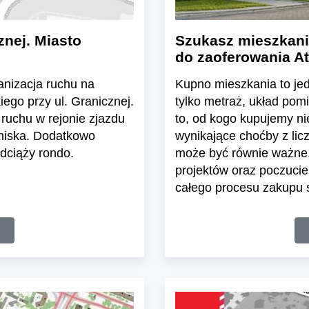
znej. Miasto
Szukasz mieszkani
do zaoferowania At
ganizacja ruchu na
Kupno mieszkania to jedn
ego przy ul. Granicznej.
tylko metraż, układ pom
ruchu w rejonie zjazdu
to, od kogo kupujemy n
tniska. Dodatkowo
wynikające choćby z lic
dciąży rondo.
może być równie ważne.
projektów oraz poczuci
całego procesu zakupu s