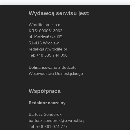
Wydawcą serwisu jest:
Wroclife sp. z o.o.
KRS: 0000613062
ul. Kwidzyńska 6E
51-416 Wrocław
redakcja@wroclife.pl
Tel:
+48 535 744 090
Dofinansowano z Budżetu
Województwa Dolnośląskiego
Współpraca
Redaktor naczelny
Bartosz Senderek
bartosz.senderek@e.wroclife.pl
Tel:
+48 661 074 777