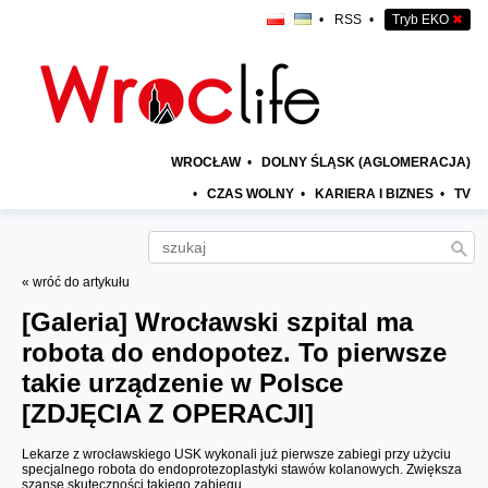
•
RSS
•
Tryb EKO
✖
WROCŁAW
•
DOLNY ŚLĄSK (AGLOMERACJA)
•
CZAS WOLNY
•
KARIERA I BIZNES
•
TV
« wróć do artykułu
[Galeria]
Wrocławski szpital ma
robota do endopotez. To pierwsze
takie urządzenie w Polsce
[ZDJĘCIA Z OPERACJI]
Lekarze z wrocławskiego USK wykonali już pierwsze zabiegi przy użyciu
specjalnego robota do endoprotezoplastyki stawów kolanowych. Zwiększa
szansę skuteczności takiego zabiegu.