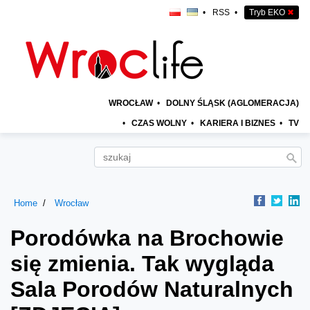
•
RSS
•
Tryb EKO
✖
WROCŁAW
•
DOLNY ŚLĄSK (AGLOMERACJA)
•
CZAS WOLNY
•
KARIERA I BIZNES
•
TV
Home
Wrocław
Porodówka na Brochowie
się zmienia. Tak wygląda
Sala Porodów Naturalnych