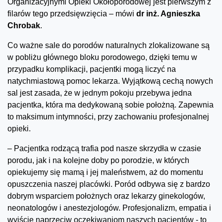
Organizacyjnymi Opieki Okołoporodowej jest pierwszym z
filarów tego przedsięwzięcia – mówi
dr inż. Agnieszka
Chrobak
.
Co ważne sale do porodów naturalnych zlokalizowane są
w pobliżu głównego bloku porodowego, dzięki temu w
przypadku komplikacji, pacjentki mogą liczyć na
natychmiastową pomoc lekarza. Wyjątkową cechą nowych
sal jest zasada, że w jednym pokoju przebywa jedna
pacjentka, która ma dedykowaną sobie położną. Zapewnia
to maksimum intymności, przy zachowaniu profesjonalnej
opieki.
– Pacjentka rodzącą trafia pod nasze skrzydła w czasie
porodu, jak i na kolejne doby po porodzie, w których
opiekujemy się mamą i jej maleństwem, aż do momentu
opuszczenia naszej placówki. Poród odbywa się z bardzo
dobrym wsparciem położnych oraz lekarzy ginekologów,
neonatologów i anestezjologów. Profesjonalizm, empatia i
wyjście naprzeciw oczekiwaniom naszych pacjentów - to