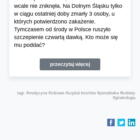
wcale nie zniknęła. Na Dolnym Śląsku tylko
w ciągu ostatniej doby zmarły 3 osoby, u
których potwierdzono zakażenie.
Tymczasem od środy w Polsce ruszyło
szczepienie czwartą dawką. Kto może się
mu poddać?
przeczytaj więcej
tagi:
#medycyna
#zdrowie
#szpital brochów
#porodówka
#kobiety
#ginekologia