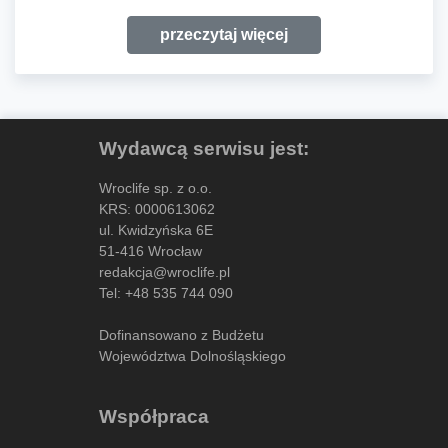
przeczytaj więcej
Wydawcą serwisu jest:
Wroclife sp. z o.o.
KRS: 0000613062
ul. Kwidzyńska 6E
51-416 Wrocław
redakcja@wroclife.pl
Tel:
+48 535 744 090
Dofinansowano z Budżetu
Województwa Dolnośląskiego
Współpraca