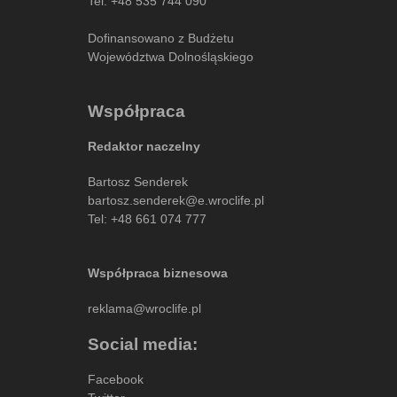
Tel:
+48 535 744 090
Dofinansowano z Budżetu
Województwa Dolnośląskiego
Współpraca
Redaktor naczelny
Bartosz Senderek
bartosz.senderek@e.wroclife.pl
Tel:
+48 661 074 777
Współpraca biznesowa
reklama@wroclife.pl
Social media:
Facebook