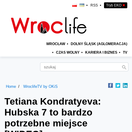
•
RSS
•
Tryb EKO
✖
WROCŁAW
•
DOLNY ŚLĄSK (AGLOMERACJA)
•
CZAS WOLNY
•
KARIERA I BIZNES
•
TV
Home
WroclifeTV by OKiS
Tetiana Kondratyeva:
Hubska 7 to bardzo
potrzebne miejsce