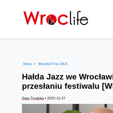
Home
WroclifeTV by OKiS
Hałda Jazz we Wrocławi
przesłaniu festiwalu [
Gaja Tyralska
• 2022-11-27