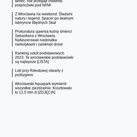
taniec. Nie przegap ostatniej
potańcówki pod NFM!
Z Wrocławia na weekend: Śladami
natury i legend. Spacer po skalnym
labiryncie Błędnych Skał
Prokuratura ujawnia kulisy śmierci
Sebastiana z Wrocławia.
Nafaszerowali nastolatka
narkotykami i zamknęli drzwi
Ranking szkół podstawowych
2023. Te wrocławskie podstawówki
są najlepsze [LISTA]
Lidl przy Rdestowej otwarty z
poślizgiem
Wrocławski Aquapark wymienił
wszystkie zjeżdżalnie. Kosztowało
to 12,5 mln zł [ZDJĘCIA]