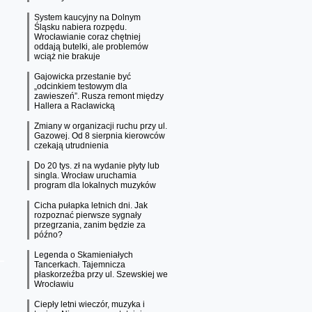
System kaucyjny na Dolnym
Śląsku nabiera rozpędu.
Wrocławianie coraz chętniej
oddają butelki, ale problemów
wciąż nie brakuje
Gajowicka przestanie być
„odcinkiem testowym dla
zawieszeń”. Rusza remont między
Hallera a Racławicką
Zmiany w organizacji ruchu przy ul.
Gazowej. Od 8 sierpnia kierowców
czekają utrudnienia
Do 20 tys. zł na wydanie płyty lub
singla. Wrocław uruchamia
program dla lokalnych muzyków
Cicha pułapka letnich dni. Jak
rozpoznać pierwsze sygnały
przegrzania, zanim będzie za
późno?
Legenda o Skamieniałych
Tancerkach. Tajemnicza
płaskorzeźba przy ul. Szewskiej we
Wrocławiu
Ciepły letni wieczór, muzyka i