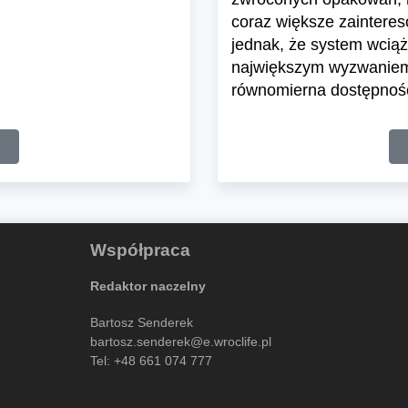
coraz większe zaintere
jednak, że system wciąż 
największym wyzwaniem 
równomierna dostępnoś
Współpraca
Redaktor naczelny
Bartosz Senderek
bartosz.senderek@e.wroclife.pl
Tel:
+48 661 074 777