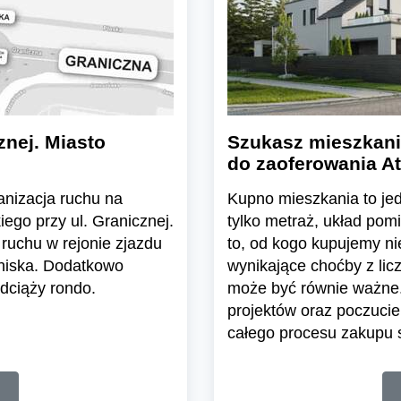
znej. Miasto
Szukasz mieszkani
do zaoferowania At
ganizacja ruchu na
Kupno mieszkania to jedn
ego przy ul. Granicznej.
tylko metraż, układ pom
ruchu w rejonie zjazdu
to, od kogo kupujemy n
tniska. Dodatkowo
wynikające choćby z lic
dciąży rondo.
może być równie ważne.
projektów oraz poczuci
całego procesu zakupu s