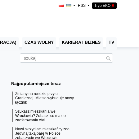
•
RSS
•
Tryb EKO
✖
RACJA)
CZAS WOLNY
KARIERA I BIZNES
TV
Najpopularniejsze teraz
Zmiany na rondzie przy ul.
Granicznej. Miasto wybuduje nowy
łącznik
Szukasz mieszkania we
Wrocławiu? Zobacz, co ma do
zaoferowania Atal
Nowi skrzydlaci mieszkańcy zoo.
Jedyną taką parę w Polsce
zobaczycie we Wrocławiu