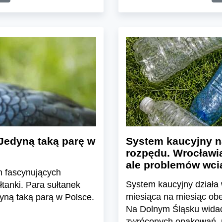
Jedyną taką parę w
System kaucyjny n
rozpędu. Wrocławia
ale problemów wcią
h fascynujących
System kaucyjny działa 
tanki. Para sułtanek
miesiąca na miesiąc ob
yną taką parą w Polsce.
Na Dolnym Śląsku widać 
zwróconych opakowań, ro