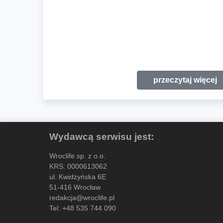
przeczytaj więcej
Wydawcą serwisu jest:
Wroclife sp. z o.o.
KRS: 0000613062
ul. Kwidzyńska 6E
51-416 Wrocław
redakcja@wroclife.pl
Tel:
+48 535 744 090