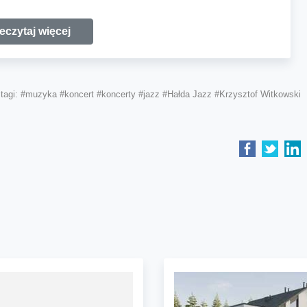
eczytaj więcej
tagi:
#muzyka
#koncert
#koncerty
#jazz
#Hałda Jazz
#Krzysztof Witkowski