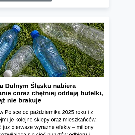
a Dolnym Śląsku nabiera
nie coraz chętniej oddają butelki,
ż nie brakuje
w Polsce od października 2025 roku i z
ejmuje kolejne sklepy oraz mieszkańców.
już pierwsze wyraźne efekty – miliony
zwijającą się sieć punktów odbioru i