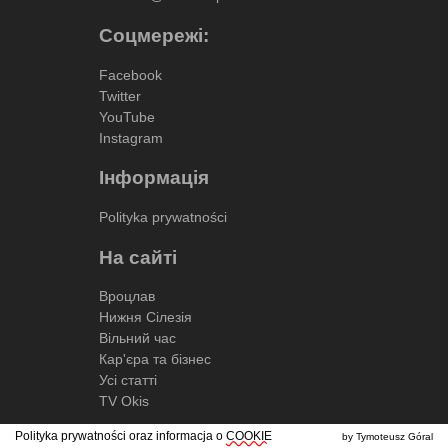
Соцмережі:
Facebook
Twitter
YouTube
Instagram
Інформація
Polityka prywatności
На сайті
Вроцлав
Нижня Сілезія
Вільний час
Кар'єра та бізнес
Усі статті
TV Okis
Polityka prywatności oraz informacja o
COOKIE
by Tymoteusz Góral