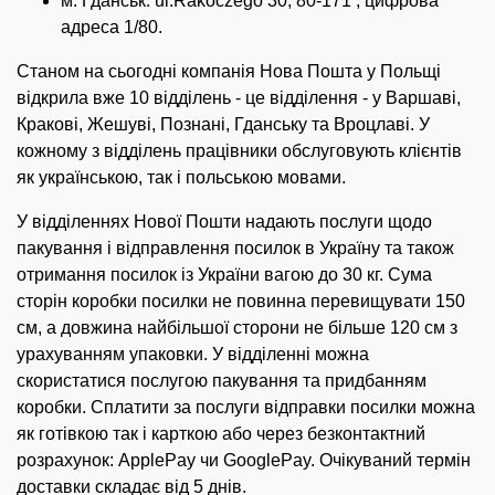
м. Гданськ: ul.Rakoczego 30, 80-171 , цифрова
адреса 1/80.
Станом на сьогодні компанія Нова Пошта у Польщі
відкрила вже 10 відділень - це відділення - у Варшаві,
Кракові, Жешуві, Познані, Гданську та Вроцлаві. У
кожному з відділень працівники обслуговують клієнтів
як українською, так і польською мовами.
У відділеннях Нової Пошти надають послуги щодо
пакування і відправлення посилок в Україну та також
отримання посилок із України вагою до 30 кг. Сума
сторін коробки посилки не повинна перевищувати 150
см, а довжина найбільшої сторони не більше 120 см з
урахуванням упаковки. У відділенні можна
скористатися послугою пакування та придбанням
коробки. Сплатити за послуги відправки посилки можна
як готівкою так і карткою або через безконтактний
розрахунок: ApplePay чи GooglePay. Очікуваний термін
доставки складає від 5 днів.