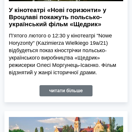
У кінотеатрі «Нові горизонти» у
Вроцлаві покажуть польсько-
український фільм «Щедрик»
П’ятого лютого о 12:30 у кінотеатрі "Nowe
Horyzonty" (Kazimierza Wielkiego 19a/21)
відбудеться показ кінострічки польсько-
українського виробництва «Щедрик»
режисерки Олесі Моргунець-Ісаєнко. Фільм
відзнятий у жанрі історичної драми.
читати більше