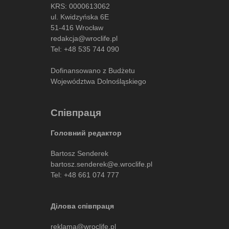
KRS: 0000613062
ul. Kwidzyńska 6E
51-416 Wrocław
redakcja@wroclife.pl
Tel:
+48 535 744 090
Dofinansowano z Budżetu
Województwa Dolnośląskiego
Співпраця
Головний редактор
Bartosz Senderek
bartosz.senderek@e.wroclife.pl
Tel:
+48 661 074 777
Ділова співпраця
reklama@wroclife.pl