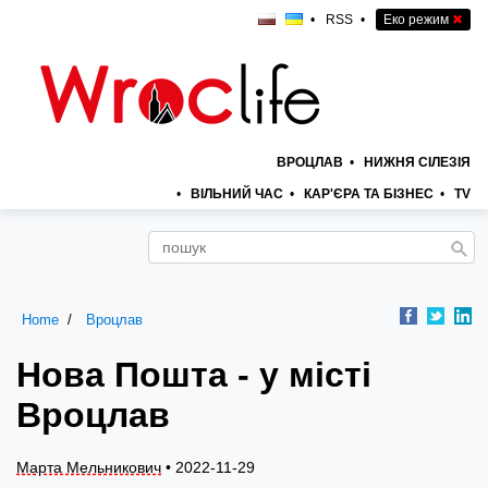
•
RSS
•
Еко режим
✖
ВРОЦЛАВ
•
НИЖНЯ СІЛЕЗІЯ
•
ВІЛЬНИЙ ЧАС
•
КАР'ЄРА ТА БІЗНЕС
•
TV
Home
Вроцлав
Нова Пошта - у місті
Вроцлав
Марта Мельникович
• 2022-11-29