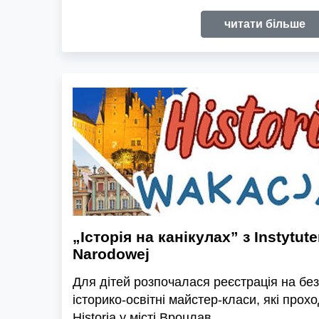
читати більше
„Історія на канікулах” з Instytut
Narodowej
Для дітей розпочалася реєстрація на без
історико-освітні майстер-класи, які прох
Historia у місті Вроцлав