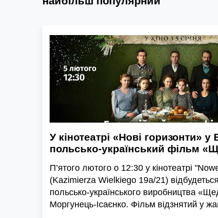
найбільш популярний
У кінотеатрі «Нові горизонти» у
польсько-український фільм «
П’ятого лютого о 12:30 у кінотеатрі "Now
(Kazimierza Wielkiego 19a/21) відбудеться
польсько-українського виробництва «Ще
Моргунець-Ісаєнко. Фільм відзнятий у жа