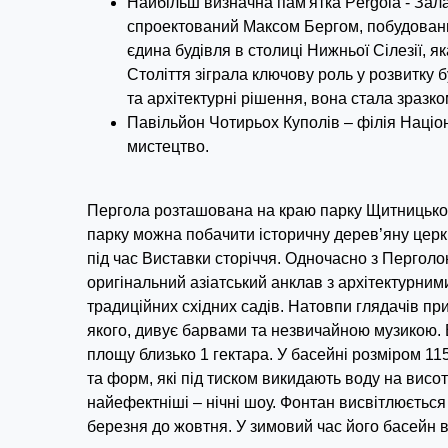
Найбільш визначна пам'ятка Pergola - Зал
спроектований Максом Бергом, побудовани
єдина будівля в столиці Нижньої Сілезії,
Століття зіграла ключову роль у розвитку б
та архітектурні рішення, вона стала зразк
Павільйон Чотирьох Куполів – філія Націо
мистецтво.
Пергола розташована на краю парку Щитницьког
парку можна побачити історичну дерев’яну церкв
під час Виставки сторіччя. Одночасно з Перголо
оригінальний азіатський анклав з архітектурни
традиційних східних садів. Натовпи глядачів п
якого, дивує барвами та незвичайною музикою. В
площу близько 1 гектара. У басейні розміром 115
та форм, які під тиском викидають воду на висот
найефектніші – нічні шоу. Фонтан висвітлюється
березня до жовтня. У зимовий час його басейн 