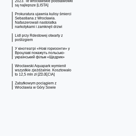
2023. Te wrocławskie podstawówki
są najlepsze [LISTA]
Prokuratura ujawnia kulisy śmierci
Sebastiana z Wrocławia.
Nafaszerowali nastolatka
narkotykami i zamknęli drzwi
Lidl przy Rdestowej otwarty z
poślizgiem
У кінотеатрі «Нові горизонти» у
Вроцлаві покажуть польсько-
український фільм «Щедрик»
Wrocławski Aquapark wymienił
wszystkie zjeżdżalnie. Kosztowało
to 12,5 mln zł [ZDJĘCIA]
Zabytkowym pociągiem z
Wrocławia w Góry Sowie