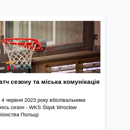
тч сезону та міська комунікація
я 4 червня 2023 року вболівальники
весь сезон - WKS Śląsk Wrocław
піонства Польщі