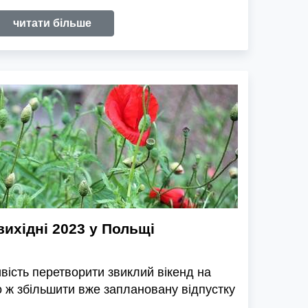
читати більше
вихідні 2023 у Польщі
вість перетворити звиклий вікенд на
о ж збільшити вже заплановану відпустку