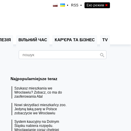
•
RSS
•
Еко режим
✖
ЛЕЗІЯ
ВІЛЬНИЙ ЧАС
КАР'ЄРА ТА БІЗНЕС
TV
Najpopularniejsze teraz
Szukasz mieszkania we
Wrocławiu? Zobacz, co ma do
zaoferowania Atal
Nowi skrzydlaci mieszkańcy zoo.
Jedyną taką parę w Polsce
zobaczycie we Wrocławiu
System kaucyjny na Dolnym
Śląsku nabiera rozpędu.
Wrocławianie coraz chętniej