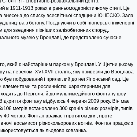
а Століття - спортивно-розважальний центр,
й в 1911-1913 роках в ранньомодерністичному стилі. Це
 яка внесена до списку всесвітньої спадщини ЮНЕСКО. Зала
удівництва з бетону. Поєднуючи в собі піонерські інженерні
ом для зведення пізніших залізобетонних споруд.
нального музею у Вроцлаві, де представлено сучасне
о, який є найстарішим парком у Вроцлаві. У Щитницькому
у на переломі XVI-XVII століть, яку привезли до Вроцлава
ю був побудований і прилеглий до неї Японський сад. Це
ми елементами та рослинністю, характерними для
риходять до Перголи, й до мультимедійного фонтану шоу
ідкриття фонтану відбулось 4 червня 2009 року. Він має
x108 метрів встановлено 300 кранів різних розмірів, типів
у 40 метрів. Фонтан вражає і протягом дня, проте
 вночі восьмисот різнокольорових вогнів. Фонтан працює з
використовується як льодова ковзанка.