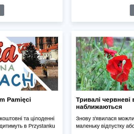
em Pamięci
Тривалі червневі 
наближаються
коштовні та цілоденні
Знову з'явилася можли
одитимуть в Przystanku
маленьку відпустку аб