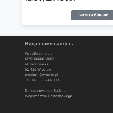
читати більше
Видавцями сайту є:
Wroclife sp. z o.o.
KRS: 0000613062
ul. Kwidzyńska 6E
51-416 Wrocław
redakcja@wroclife.pl
Tel:
+48 535 744 090
Dofinansowano z Budżetu
Województwa Dolnośląskiego