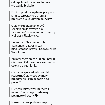
oddają butelki, ale problemów
wciąż nie brakuje
Do 20 tys. zł na wydanie płyty lub
singla. Wrocław uruchamia
program dla lokalnych muzyków
Gajowicka przestanie być
„odcinkiem testowym dla
zawieszeń”. Rusza remont między
Hallera a Racławicką
Legenda o Skamieniałych
Tancerkach. Tajemnicza
płaskorzeźba przy ul. Szewskiej we
Wrocławiu
Zmiany w organizacji ruchu przy ul.
Gazowej. Od 8 sierpnia kierowców
czekają utrudnienia
Cicha pułapka letnich dni. Jak
rozpoznać pierwsze sygnały
przegrzania, zanim będzie za
późno?
Ciepły letni wieczór, muzyka i
taniec. Nie przegap ostatniej
potańcówki pod NFM!
Ranking szkół podstawowych