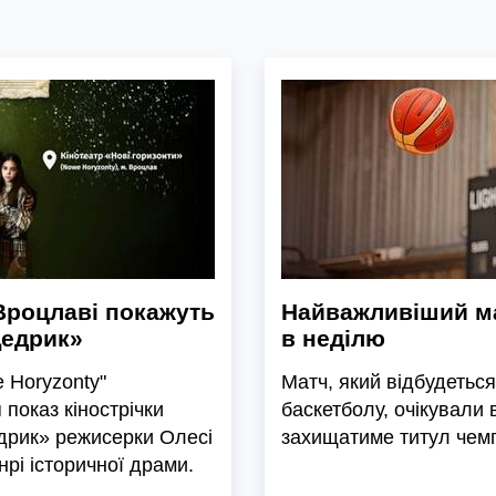
 Вроцлаві покажуть
Найважливіший ма
Щедрик»
в неділю
e Horyzonty"
Матч, який відбудетьс
 показ кінострічки
баскетболу, очікували 
дрик» режисерки Олесі
захищатиме титул чем
нрі історичної драми.