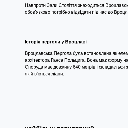
Навпроти Зали Століття знаходиться Вроцлавсь
обов'язково потрібно відвідати під час до Вроцл
Історія перголи у Вроцлаві
Вроцлавська Пергола була встановлена як елеме
архітектора Ганса Польцига. Вона має форму нап
Споруда має довжину 640 метрів і складається з 
якій в'ються ліани.