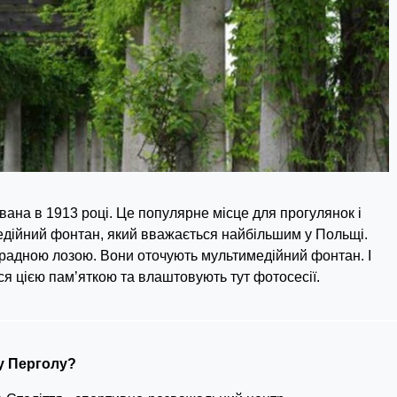
вана в 1913 році. Це популярне місце для прогулянок і
едійний фонтан, який вважається найбільшим у Польщі.
градною лозою. Вони оточують мультимедійний фонтан. І
я цією пам’яткою та влаштовують тут фотосесії.
у Перголу?