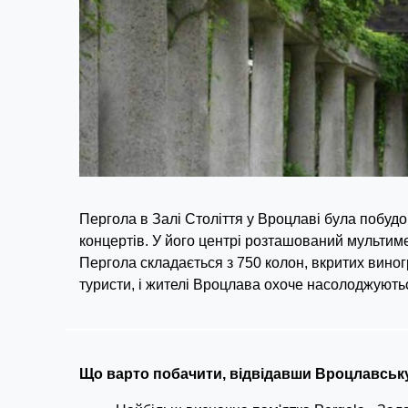
Пергола в Залі Століття у Вроцлаві була побудо
концертів. У його центрі розташований мультим
Пергола складається з 750 колон, вкритих вино
туристи, і жителі Вроцлава охоче насолоджуютьс
Що варто побачити, відвідавши Вроцлавськ