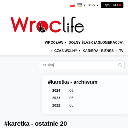
•
RSS
•
Tryb EKO
✖
WROCŁAW
•
DOLNY ŚLĄSK (AGLOMERACJA)
•
CZAS WOLNY
•
KARIERA I BIZNES
•
TV
#karetka - archiwum
2024
09
2023
06
2022
05
#karetka - ostatnie 20