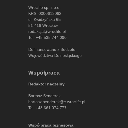
Wroclife sp. z o.o.
KRS: 0000613062
ul. Kwidzyńska 6E
51-416 Wrocław
redakcja@wroclife.pl
Tel:
+48 535 744 090
Dofinansowano z Budżetu
Województwa Dolnośląskiego
Współpraca
Redaktor naczelny
Bartosz Senderek
bartosz.senderek@e.wroclife.pl
Tel:
+48 661 074 777
Współpraca biznesowa