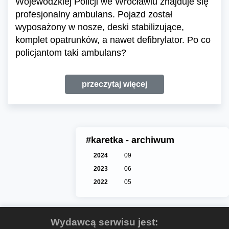
Wojewódzkiej Policji we Wrocławiu znajduje się
profesjonalny ambulans. Pojazd został
wyposażony w nosze, deski stabilizujące,
komplet opatrunków, a nawet defibrylator. Po co
policjantom taki ambulans?
przeczytaj więcej
#karetka - archiwum
2024
09
2023
06
2022
05
Wydawcą serwisu jest: