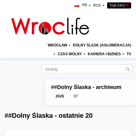
•
RSS
•
Tryb EKO
✖
WROCŁAW
•
DOLNY ŚLĄSK (AGLOMERACJA)
•
CZAS WOLNY
•
KARIERA I BIZNES
•
TV
##Dolny Ślaska - archiwum
2026
07
##Dolny Ślaska - ostatnie 20