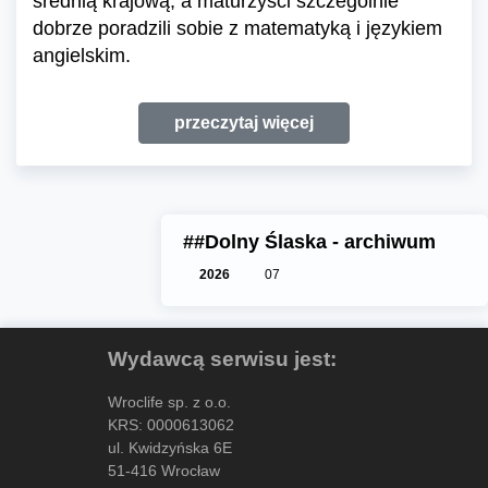
średnią krajową, a maturzyści szczególnie
dobrze poradzili sobie z matematyką i językiem
angielskim.
przeczytaj więcej
##Dolny Ślaska - archiwum
2026
07
Wydawcą serwisu jest:
Wroclife sp. z o.o.
KRS: 0000613062
ul. Kwidzyńska 6E
51-416 Wrocław