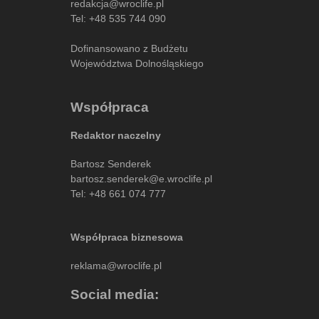
redakcja@wroclife.pl
Tel:
+48 535 744 090
Dofinansowano z Budżetu
Województwa Dolnośląskiego
Współpraca
Redaktor naczelny
Bartosz Senderek
bartosz.senderek@e.wroclife.pl
Tel:
+48 661 074 777
Współpraca biznesowa
reklama@wroclife.pl
Social media: