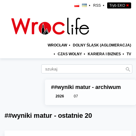
•
RSS
•
Tryb EKO
✖
WROCŁAW
•
DOLNY ŚLĄSK (AGLOMERACJA)
•
CZAS WOLNY
•
KARIERA I BIZNES
•
TV
##wyniki matur - archiwum
2026
07
##wyniki matur - ostatnie 20