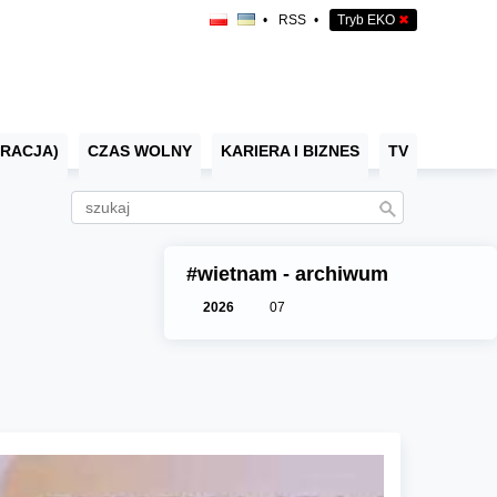
•
RSS
•
Tryb EKO
✖
RACJA)
CZAS WOLNY
KARIERA I BIZNES
TV
#wietnam - archiwum
2026
07