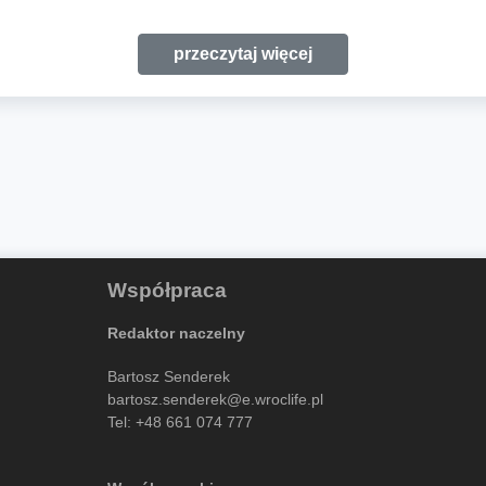
przeczytaj więcej
Współpraca
Redaktor naczelny
Bartosz Senderek
bartosz.senderek@e.wroclife.pl
Tel:
+48 661 074 777