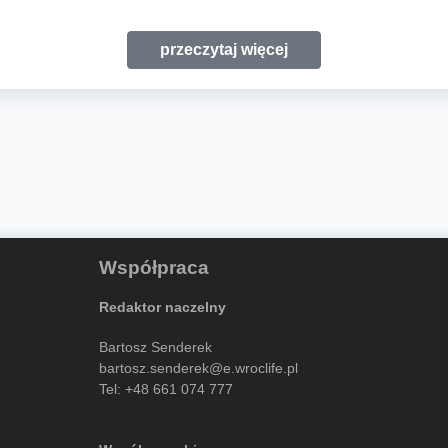
przeczytaj więcej
Współpraca
Redaktor naczelny
Bartosz Senderek
bartosz.senderek@e.wroclife.pl
Tel:
+48 661 074 777