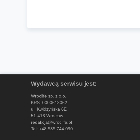
Wydawcą serwisu jest:
Wroclife sp. z o.o.
KRS: 0000613062
ul. Kwidzyńska 6E
51-416 Wrocław
redakcja@wroclife.pl
Tel:
+48 535 744 090