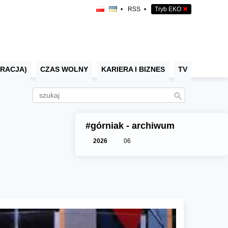
•
RSS
•
Tryb EKO
✖
RACJA)
CZAS WOLNY
KARIERA I BIZNES
TV
#górniak - archiwum
2026
06