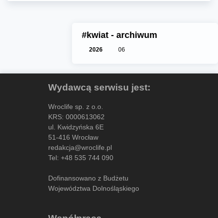
#kwiat - archiwum
2026
06
Wydawcą serwisu jest:
Wroclife sp. z o.o.
KRS: 0000613062
ul. Kwidzyńska 6E
51-416 Wrocław
redakcja@wroclife.pl
Tel:
+48 535 744 090
Dofinansowano z Budżetu
Województwa Dolnośląskiego