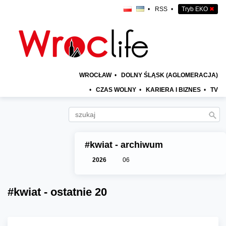
•
RSS
•
Tryb EKO
✖
WROCŁAW
•
DOLNY ŚLĄSK (AGLOMERACJA)
•
CZAS WOLNY
•
KARIERA I BIZNES
•
TV
#kwiat - archiwum
2026
06
#kwiat - ostatnie 20