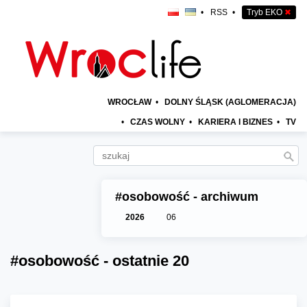
•
RSS
•
Tryb EKO
✖
WROCŁAW
•
DOLNY ŚLĄSK (AGLOMERACJA)
•
CZAS WOLNY
•
KARIERA I BIZNES
•
TV
#osobowość - archiwum
2026
06
#osobowość - ostatnie 20