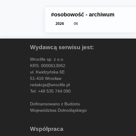
#osobowość - archiwum
2026
06
Wydawcą serwisu jest:
Wroclife sp. z o.o.
KRS: 0000613062
ul. Kwidzyńska 6E
51-416 Wrocław
redakcja@wroclife.pl
Tel:
+48 535 744 090
Dofinansowano z Budżetu
Województwa Dolnośląskiego
Współpraca