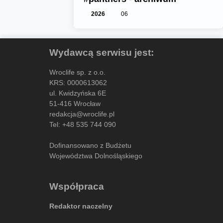
2026
06
Wydawcą serwisu jest:
Wroclife sp. z o.o.
KRS: 0000613062
ul. Kwidzyńska 6E
51-416 Wrocław
redakcja@wroclife.pl
Tel:
+48 535 744 090
Dofinansowano z Budżetu
Województwa Dolnośląskiego
Współpraca
Redaktor naczelny