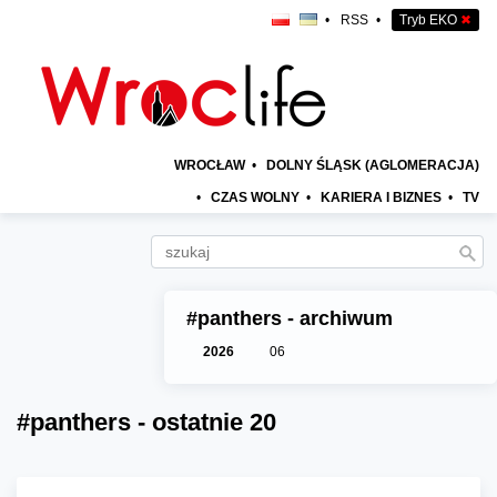
•
RSS
•
Tryb EKO
✖
WROCŁAW
•
DOLNY ŚLĄSK (AGLOMERACJA)
•
CZAS WOLNY
•
KARIERA I BIZNES
•
TV
#panthers - archiwum
2026
06
#panthers - ostatnie 20