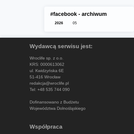
#facebook - archiwum
2026
05
Wydawcą serwisu jest:
Wroclife sp. z o.o.
KRS: 0000613062
ul. Kwidzyńska 6E
51-416 Wrocław
redakcja@wroclife.pl
Tel:
+48 535 744 090
Dofinansowano z Budżetu
Województwa Dolnośląskiego
Współpraca