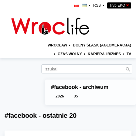
•
RSS
•
Tryb EKO
✖
WROCŁAW
•
DOLNY ŚLĄSK (AGLOMERACJA)
•
CZAS WOLNY
•
KARIERA I BIZNES
•
TV
#facebook - archiwum
2026
05
#facebook - ostatnie 20