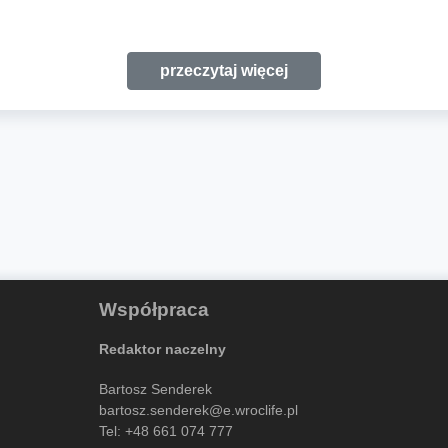
przeczytaj więcej
Współpraca
Redaktor naczelny
Bartosz Senderek
bartosz.senderek@e.wroclife.pl
Tel:
+48 661 074 777