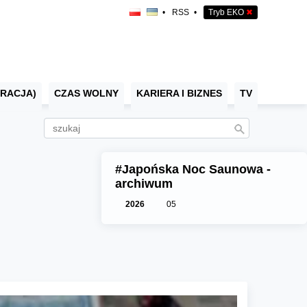
•
RSS
•
Tryb EKO
✖
RACJA)
CZAS WOLNY
KARIERA I BIZNES
TV
#Japońska Noc Saunowa -
archiwum
2026
05