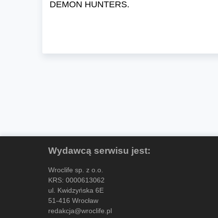
DEMON HUNTERS.
Wydawcą serwisu jest:
Wroclife sp. z o.o.
KRS: 0000613062
ul. Kwidzyńska 6E
51-416 Wrocław
redakcja@wroclife.pl