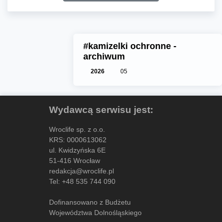
#kamizelki ochronne -
archiwum
2026
05
Wydawcą serwisu jest:
Wroclife sp. z o.o.
KRS: 0000613062
ul. Kwidzyńska 6E
51-416 Wrocław
redakcja@wroclife.pl
Tel:
+48 535 744 090
Dofinansowano z Budżetu
Województwa Dolnośląskiego