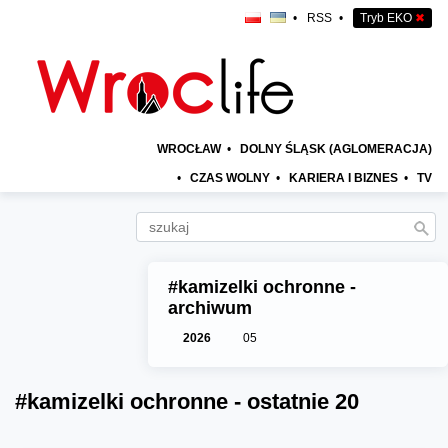
•
RSS
•
Tryb EKO
✖
WROCŁAW
•
DOLNY ŚLĄSK (AGLOMERACJA)
•
CZAS WOLNY
•
KARIERA I BIZNES
•
TV
#kamizelki ochronne -
archiwum
2026
05
#kamizelki ochronne - ostatnie 20