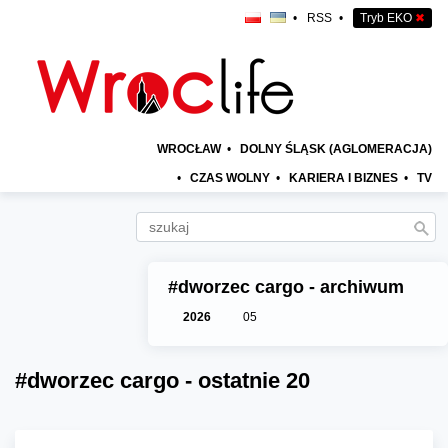
•
RSS
•
Tryb EKO
✖
WROCŁAW
•
DOLNY ŚLĄSK (AGLOMERACJA)
•
CZAS WOLNY
•
KARIERA I BIZNES
•
TV
#dworzec cargo - archiwum
2026
05
#dworzec cargo - ostatnie 20