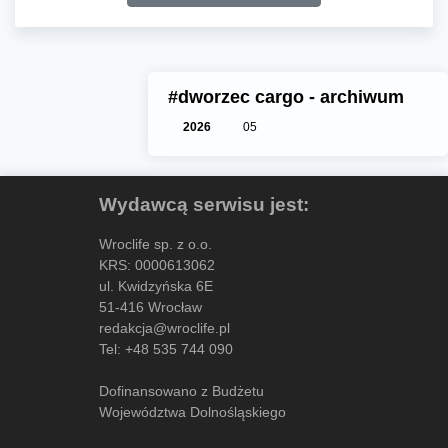
#dworzec cargo - archiwum
2026
05
Wydawcą serwisu jest:
Wroclife sp. z o.o.
KRS: 0000613062
ul. Kwidzyńska 6E
51-416 Wrocław
redakcja@wroclife.pl
Tel:
+48 535 744 090
Dofinansowano z Budżetu
Województwa Dolnośląskiego