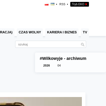
•
RSS
•
Tryb EKO
✖
RACJA)
CZAS WOLNY
KARIERA I BIZNES
TV
#Wilkowyje - archiwum
2026
04