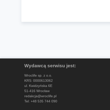
Wydawcą serwisu jest:
Wroclife sp. z o.o.
KRS: 0000613062
ul. Kwidzyńska 6E
51-416 Wrocław
redakcja@wroclife.pl
Tel:
+48 535 744 090