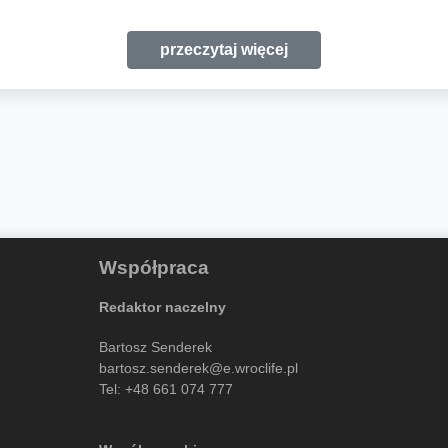
przeczytaj więcej
Współpraca
Redaktor naczelny
Bartosz Senderek
bartosz.senderek@e.wroclife.pl
Tel:
+48 661 074 777