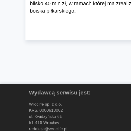
blisko 40 mln zł, w ramach której ma zrea
boiska piłkarskiego.
Wydawcą serwisu jest:
Wroclife sp. z o.o.
KRS: 0000613062
ul. Kwidzyńska 6E
51-416 Wrocław
redakcja@wroclife.pl