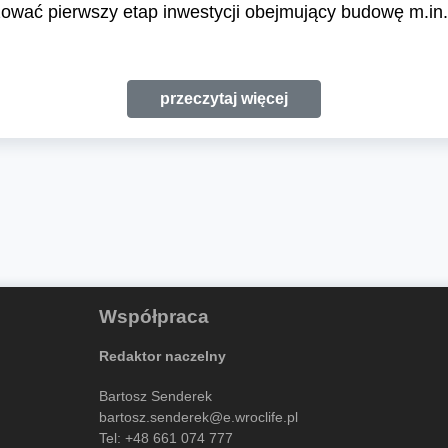
lizować pierwszy etap inwestycji obejmujący budowę m.i
przeczytaj więcej
Współpraca
Redaktor naczelny
Bartosz Senderek
bartosz.senderek@e.wroclife.pl
Tel:
+48 661 074 777