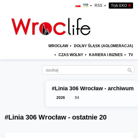
•
RSS
•
Tryb EKO
✖
WROCŁAW
•
DOLNY ŚLĄSK (AGLOMERACJA)
•
CZAS WOLNY
•
KARIERA I BIZNES
•
TV
#Linia 306 Wrocław - archiwum
2026
04
#Linia 306 Wrocław - ostatnie 20