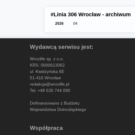
#Linia 306 Wrocław - archiwum
2026
04
Wydawcą serwisu jest:
Wroclife sp. z o.o.
KRS: 0000613062
ul. Kwidzyńska 6E
51-416 Wrocław
redakcja@wroclife.pl
Tel:
+48 535 744 090
Dofinansowano z Budżetu
Województwa Dolnośląskiego
Współpraca