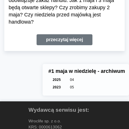
obowiązuje zakaz handlu. Jak 1 maja i 3 maja
będą otwarte sklepy? Czy zrobimy zakupy 2
maja? Czy niedziela przed majówką jest
handlowa?
przeczytaj więcej
#1 maja w niedzielę - archiwum
2025
04
2023
05
Wydawcą serwisu jest:
Wroclife sp. z o.o.
KRS: 0000613062