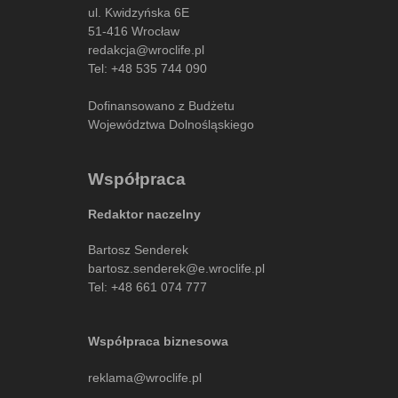
ul. Kwidzyńska 6E
51-416 Wrocław
redakcja@wroclife.pl
Tel:
+48 535 744 090
Dofinansowano z Budżetu
Województwa Dolnośląskiego
Współpraca
Redaktor naczelny
Bartosz Senderek
bartosz.senderek@e.wroclife.pl
Tel:
+48 661 074 777
Współpraca biznesowa
reklama@wroclife.pl