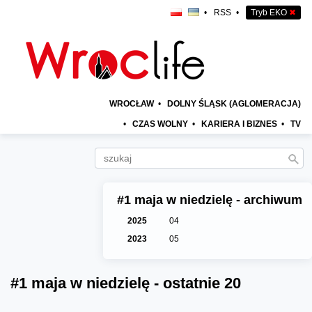
•
RSS
•
Tryb EKO
✖
WROCŁAW
•
DOLNY ŚLĄSK (AGLOMERACJA)
•
CZAS WOLNY
•
KARIERA I BIZNES
•
TV
#1 maja w niedzielę - archiwum
2025
04
2023
05
#1 maja w niedzielę - ostatnie 20