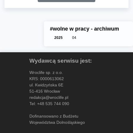
#wolne w pracy - archiwum
2025
04
Wydawcą serwisu jest:
Wroclife sp. z o.o.
KRS: 0000613062
ul. Kwidzyńska 6E
51-416 Wrocław
redakcja@wroclife.pl
Tel:
+48 535 744 090
Dofinansowano z Budżetu
Województwa Dolnośląskiego