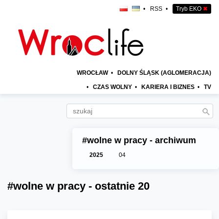
•
RSS
•
Tryb EKO
✖
WROCŁAW
•
DOLNY ŚLĄSK (AGLOMERACJA)
•
CZAS WOLNY
•
KARIERA I BIZNES
•
TV
#wolne w pracy - archiwum
2025
04
#wolne w pracy - ostatnie 20