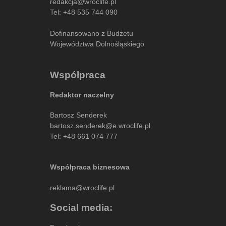
redakcja@wroclife.pl
Tel:
+48 535 744 090
Dofinansowano z Budżetu
Województwa Dolnośląskiego
Współpraca
Redaktor naczelny
Bartosz Senderek
bartosz.senderek@e.wroclife.pl
Tel:
+48 661 074 777
Współpraca biznesowa
reklama@wroclife.pl
Social media: