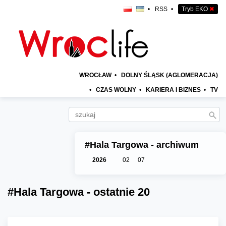
•
RSS
•
Tryb EKO
✖
WROCŁAW
•
DOLNY ŚLĄSK (AGLOMERACJA)
•
CZAS WOLNY
•
KARIERA I BIZNES
•
TV
#Hala Targowa - archiwum
2026
02
07
#Hala Targowa - ostatnie 20