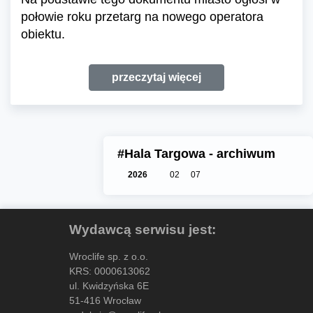
połowie roku przetarg na nowego operatora
obiektu.
przeczytaj więcej
#Hala Targowa - archiwum
2026
02
07
Wydawcą serwisu jest:
Wroclife sp. z o.o.
KRS: 0000613062
ul. Kwidzyńska 6E
51-416 Wrocław