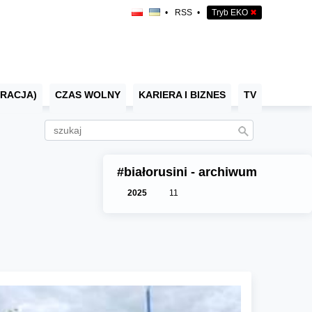
•
RSS
•
Tryb EKO
✖
RACJA)
CZAS WOLNY
KARIERA I BIZNES
TV
#białorusini - archiwum
2025
11