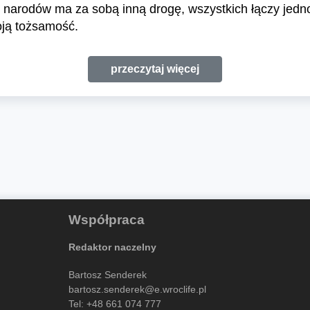
ych narodów ma za sobą inną drogę, wszystkich łączy jed
oją tożsamość.
przeczytaj więcej
Współpraca
Redaktor naczelny
Bartosz Senderek
bartosz.senderek@e.wroclife.pl
Tel:
+48 661 074 777