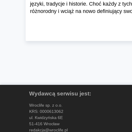
języki, tradycje i historie. Choć każdy z t
różnorodny i wciąż na nowo definiujący sw
Wydawcą serwisu jest:
Wroclife sp. z o.o.
KRS: 0000613062
ul. Kwidzyńska 6E
51-416 Wrocław
redakcja@wroclife.pl