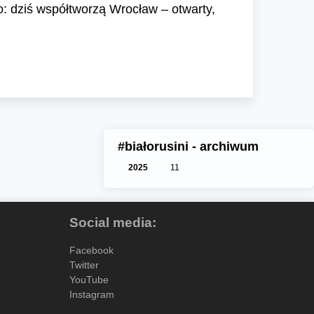
no: dziś współtworzą Wrocław – otwarty,
#białorusini - archiwum
2025
11
Social media:
Facebook
Twitter
YouTube
Instagram