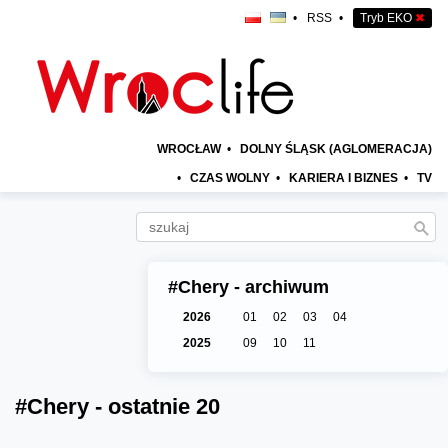
•
RSS
•
Tryb EKO
✖
WROCŁAW
•
DOLNY ŚLĄSK (AGLOMERACJA)
•
CZAS WOLNY
•
KARIERA I BIZNES
•
TV
#Chery - archiwum
2026
01
02
03
04
2025
09
10
11
#Chery - ostatnie 20