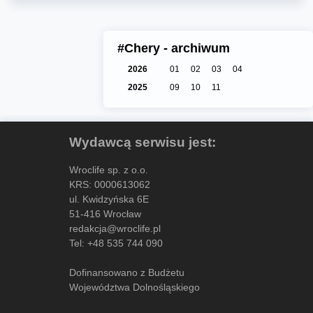
#Chery - archiwum
2026
01
02
03
04
2025
09
10
11
Wydawcą serwisu jest:
Wroclife sp. z o.o.
KRS: 0000613062
ul. Kwidzyńska 6E
51-416 Wrocław
redakcja@wroclife.pl
Tel:
+48 535 744 090
Dofinansowano z Budżetu
Województwa Dolnośląskiego