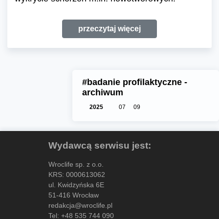
przeczytaj więcej
#badanie profilaktyczne -
archiwum
2025
07
09
Wydawcą serwisu jest:
Wroclife sp. z o.o.
KRS: 0000613062
ul. Kwidzyńska 6E
51-416 Wrocław
redakcja@wroclife.pl
Tel:
+48 535 744 090