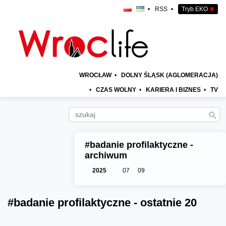
•
RSS
•
Tryb EKO
✖
WROCŁAW
•
DOLNY ŚLĄSK (AGLOMERACJA)
•
CZAS WOLNY
•
KARIERA I BIZNES
•
TV
#badanie profilaktyczne -
archiwum
2025
07
09
#badanie profilaktyczne - ostatnie 20