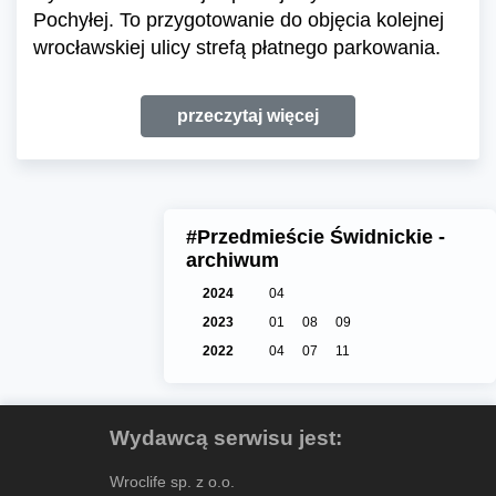
Pochyłej. To przygotowanie do objęcia kolejnej
wrocławskiej ulicy strefą płatnego parkowania.
przeczytaj więcej
#Przedmieście Świdnickie -
archiwum
2024
04
2023
01
08
09
2022
04
07
11
Wydawcą serwisu jest:
Wroclife sp. z o.o.