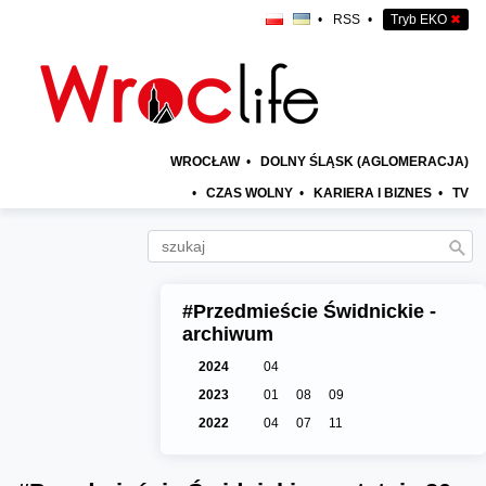
•
RSS
•
Tryb EKO
✖
WROCŁAW
•
DOLNY ŚLĄSK (AGLOMERACJA)
•
CZAS WOLNY
•
KARIERA I BIZNES
•
TV
#Przedmieście Świdnickie -
archiwum
2024
04
2023
01
08
09
2022
04
07
11