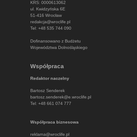
KRS: 0000613062
ul. Kwidzyńska 6E
51-416 Wrocław
redakcja@wroclife.pl
Tel:
+48 535 744 090
Dofinansowano z Budżetu
Województwa Dolnośląskiego
Współpraca
Redaktor naczelny
Bartosz Senderek
bartosz.senderek@e.wroclife.pl
Tel:
+48 661 074 777
Współpraca biznesowa
reklama@wroclife.pl