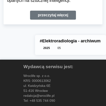
opartych na sztucznej inteligencji.
przeczytaj więcej
#Elektroradiologia - archiwum
2025
05
Wydawcą serwisu jest:
Wroclife sp. z o.o.
KRS: 0000613062
ul. Kwidzyńska 6E
51-416 Wrocław
redakcja@wroclife.pl
Tel:
+48 535 744 090