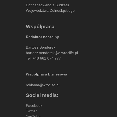
Dofinansowano z Budżetu
Województwa Dolnośląskiego
Współpraca
Redaktor naczelny
Bartosz Senderek
bartosz.senderek@e.wroclife.pl
Tel:
+48 661 074 777
Współpraca biznesowa
reklama@wroclife.pl
Social media:
Facebook
Twitter
YouTube