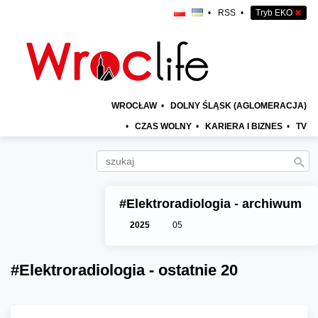
•
RSS
•
Tryb EKO
✖
WROCŁAW
•
DOLNY ŚLĄSK (AGLOMERACJA)
•
CZAS WOLNY
•
KARIERA I BIZNES
•
TV
#Elektroradiologia - archiwum
2025
05
#Elektroradiologia - ostatnie 20