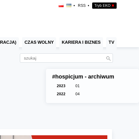
•
RSS
•
Tryb EKO
✖
RACJA)
CZAS WOLNY
KARIERA I BIZNES
TV
#hospicjum - archiwum
2023
01
2022
04