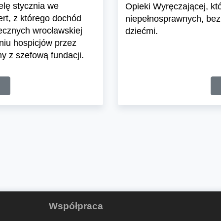
elę stycznia we
Opieki Wyręczającej, k
rt, z którego dochód
niepełnosprawnych, bez
ecznych wrocławskiej
dziećmi.
niu hospicjów przez
 z szefową fundacji.
Współpraca