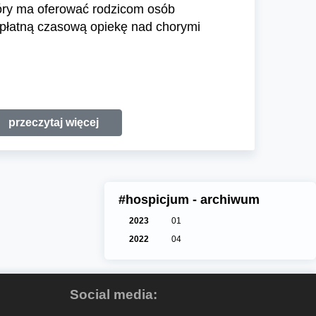
tóry ma oferować rodzicom osób
płatną czasową opiekę nad chorymi
przeczytaj więcej
#hospicjum - archiwum
2023
01
2022
04
Social media: