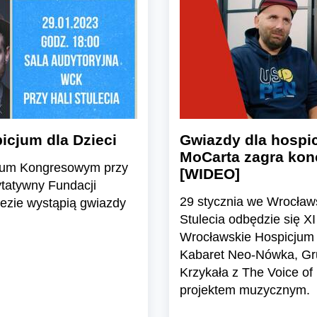
icjum dla Dzieci
Gwiazdy dla hospi
MoCarta zagra kon
ntrum Kongresowym przy
[WIDEO]
ytatywny Fundacji
29 stycznia we Wrocła
rezie wystąpią gwiazdy
Stulecia odbędzie się X
Wrocławskie Hospicjum d
Kabaret Neo-Nówka, G
Krzykała z The Voice of
projektem muzycznym.