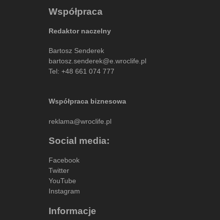
Współpraca
Redaktor naczelny
Bartosz Senderek
bartosz.senderek@e.wroclife.pl
Tel:
+48 661 074 777
Współpraca biznesowa
reklama@wroclife.pl
Social media:
Facebook
Twitter
YouTube
Instagram
Informacje