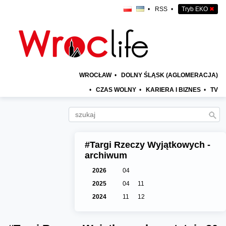
•
RSS
•
Tryb EKO
✖
WROCŁAW
•
DOLNY ŚLĄSK (AGLOMERACJA)
•
CZAS WOLNY
•
KARIERA I BIZNES
•
TV
#Targi Rzeczy Wyjątkowych -
archiwum
2026
04
2025
04
11
2024
11
12