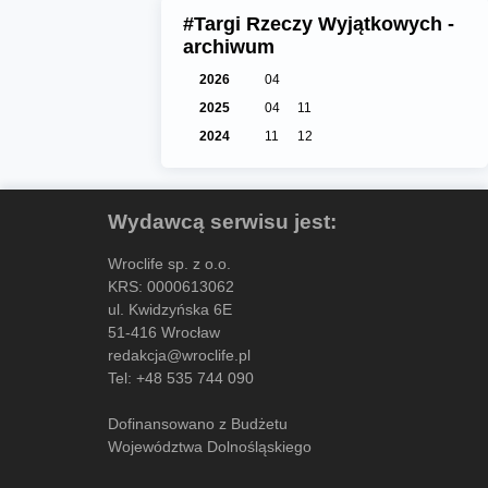
#Targi Rzeczy Wyjątkowych -
archiwum
2026
04
2025
04
11
2024
11
12
Wydawcą serwisu jest:
Wroclife sp. z o.o.
KRS: 0000613062
ul. Kwidzyńska 6E
51-416 Wrocław
redakcja@wroclife.pl
Tel:
+48 535 744 090
Dofinansowano z Budżetu
Województwa Dolnośląskiego