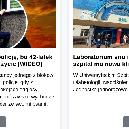
licję, bo 42-latek
Laboratorium snu i
 życie [WIDEO]
szpital ma nową kl
kańcy jednego z bloków
W Uniwersyteckim Szpita
 policję, gdy z
Diabetologii, Nadciśnie
okojące odgłosy.
Jednostka jednorazowo 
– choć zawsze wychodził
acer ze swoimi psami.