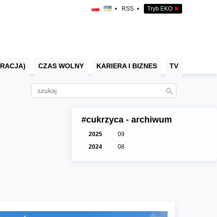
•
RSS
•
Tryb EKO
✖
RACJA)
CZAS WOLNY
KARIERA I BIZNES
TV
#cukrzyca - archiwum
2025
09
2024
08