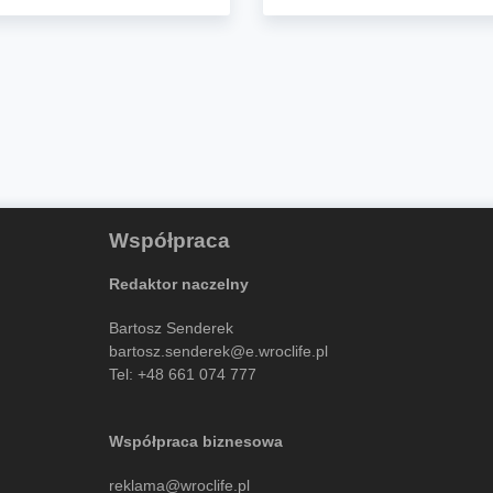
Współpraca
Redaktor naczelny
Bartosz Senderek
bartosz.senderek@e.wroclife.pl
Tel:
+48 661 074 777
Współpraca biznesowa
reklama@wroclife.pl