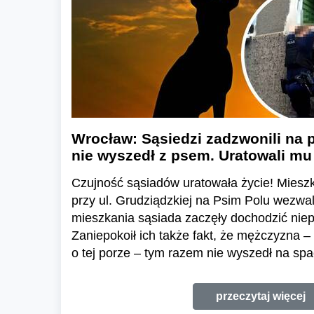
Wrocław: Sąsiedzi zadzwonili na po
nie wyszedł z psem. Uratowali mu
Czujność sąsiadów uratowała życie! Miesz
przy ul. Grudziądzkiej na Psim Polu wezwali
mieszkania sąsiada zaczęły dochodzić niep
Zaniepokoił ich także fakt, że mężczyzna 
o tej porze – tym razem nie wyszedł na sp
przeczytaj więcej