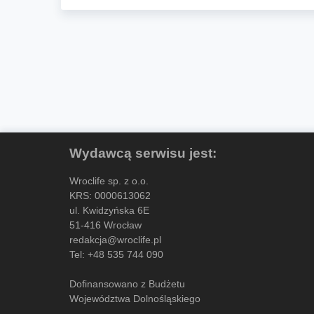
Wydawcą serwisu jest:
Wroclife sp. z o.o.
KRS: 0000613062
ul. Kwidzyńska 6E
51-416 Wrocław
redakcja@wroclife.pl
Tel:
+48 535 744 090
Dofinansowano z Budżetu
Województwa Dolnośląskiego