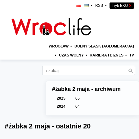
•
RSS
•
Tryb EKO
✖
WROCŁAW
•
DOLNY ŚLĄSK (AGLOMERACJA)
•
CZAS WOLNY
•
KARIERA I BIZNES
•
TV
#żabka 2 maja - archiwum
2025
05
2024
04
#żabka 2 maja - ostatnie 20