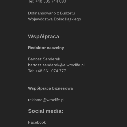
Tel:
+48 535 744 090
Dofinansowano z Budżetu
Województwa Dolnośląskiego
Współpraca
Redaktor naczelny
Bartosz Senderek
bartosz.senderek@e.wroclife.pl
Tel:
+48 661 074 777
Współpraca biznesowa
reklama@wroclife.pl
Social media:
Facebook