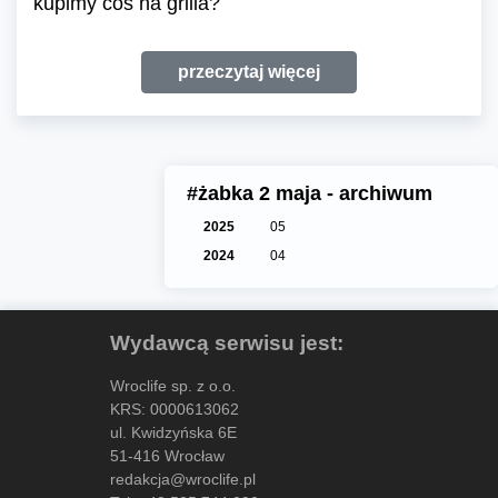
kupimy coś na grilla?
przeczytaj więcej
#żabka 2 maja - archiwum
2025
05
2024
04
Wydawcą serwisu jest:
Wroclife sp. z o.o.
KRS: 0000613062
ul. Kwidzyńska 6E
51-416 Wrocław
redakcja@wroclife.pl