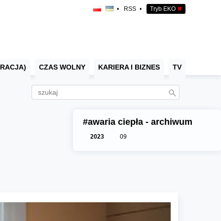
•
RSS
•
Tryb EKO
✖
RACJA)
CZAS WOLNY
KARIERA I BIZNES
TV
#awaria ciepła - archiwum
2023
09