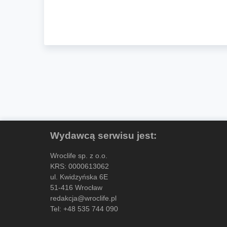
Wydawcą serwisu jest:
Wroclife sp. z o.o.
KRS: 0000613062
ul. Kwidzyńska 6E
51-416 Wrocław
redakcja@wroclife.pl
Tel:
+48 535 744 090