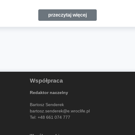
przeczytaj więcej
Współpraca
Redaktor naczelny
Bartosz Senderek
bartosz.senderek@e.wroclife.pl
Tel:
+48 661 074 777