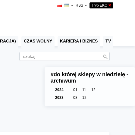
•
RSS
•
Tryb EKO
✖
RACJA)
CZAS WOLNY
KARIERA I BIZNES
TV
#do której sklepy w niedzielę -
archiwum
2024
01
11
12
2023
08
12