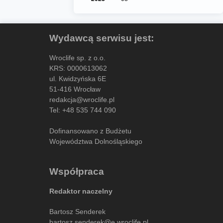
Wydawcą serwisu jest:
Wroclife sp. z o.o.
KRS: 0000613062
ul. Kwidzyńska 6E
51-416 Wrocław
redakcja@wroclife.pl
Tel:
+48 535 744 090
Dofinansowano z Budżetu
Województwa Dolnośląskiego
Współpraca
Redaktor naczelny
Bartosz Senderek
bartosz.senderek@e.wroclife.pl