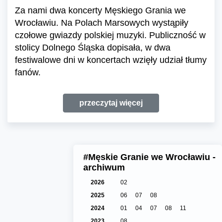
Za nami dwa koncerty Męskiego Grania we
Wrocławiu. Na Polach Marsowych wystąpiły
czołowe gwiazdy polskiej muzyki. Publiczność w
stolicy Dolnego Śląska dopisała, w dwa
festiwalowe dni w koncertach wzięły udział tłumy
fanów.
przeczytaj więcej
#Męskie Granie we Wrocławiu -
archiwum
2026
02
2025
06
07
08
2024
01
04
07
08
11
2023
08