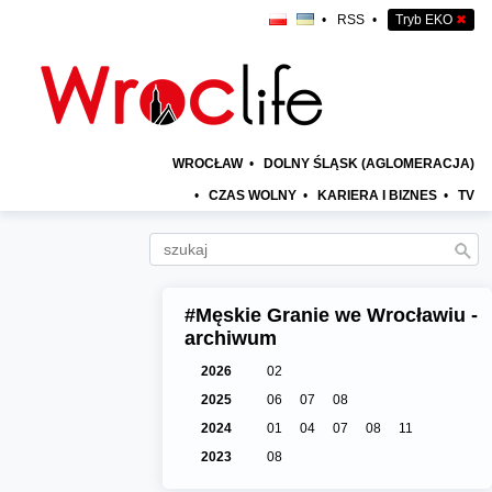
•
RSS
•
Tryb EKO
✖
WROCŁAW
•
DOLNY ŚLĄSK (AGLOMERACJA)
•
CZAS WOLNY
•
KARIERA I BIZNES
•
TV
#Męskie Granie we Wrocławiu -
archiwum
2026
02
2025
06
07
08
2024
01
04
07
08
11
2023
08